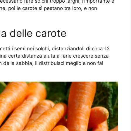
essario fare solchi troppo larghi, l’importante è
ine, poi le carote sì pestano tra loro, e non
a delle carote
etti i semi nei solchi, distanziandoli di circa 12
na certa distanza aiuta a farle crescere senza
 della sabbia, li distribuisci meglio e non fai