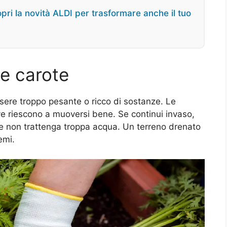
copri la novità ALDI per trasformare anche il tuo
le carote
ssere troppo pesante o ricco di sostanze. Le
dove riescono a muoversi bene. Se continui invaso,
he non trattenga troppa acqua. Un terreno drenato
emi.