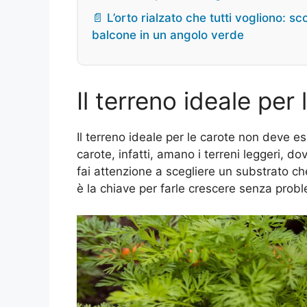
📄 L’orto rialzato che tutti vogliono: s
balcone in un angolo verde
Il terreno ideale per 
Il terreno ideale per le carote non deve e
carote, infatti, amano i terreni leggeri, 
fai attenzione a scegliere un substrato c
è la chiave per farle crescere senza probl