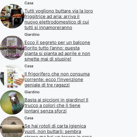
Casa
Tutti vogliono buttare via la loro
friggitrice ad aria: arriva il
nuovo elettrodomestico di cui
tutti si innamoreranno
Giardino
Ecco il segreto per un balcone
fiorito tutto l’anno: questa
pianta si pianta ad aprile e non
smette mai di stupire!
Casa
Il frigorifero che non consuma
corrente: ecco l’invenzione
geniale di tre ragazzi
Giardino
Basta ai piccioni in giardino! Il
trucco a colori che li tiene
lontani senza sforzi
Casa
Se hai rotoli di carta igienica
vuoti, non buttarli: sembra
strano ma hai un tesoro in casa