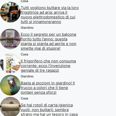
Casa
Tutti vogliono buttare via la loro
friggitrice ad aria: arriva il
nuovo elettrodomestico di cui
tutti si innamoreranno
Giardino
Ecco il segreto per un balcone
fiorito tutto l’anno: questa
pianta si pianta ad aprile e non
smette mai di stupire!
Casa
Il frigorifero che non consuma
corrente: ecco l’invenzione
geniale di tre ragazzi
Giardino
Basta ai piccioni in giardino! Il
trucco a colori che li tiene
lontani senza sforzi
Casa
Se hai rotoli di carta igienica
vuoti, non buttarli: sembra
strano ma hai un tesoro in casa